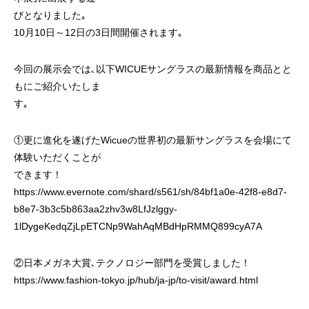
びとなりました｡
10月10日～12日の3日間開催されます｡
今回の展示会では､以下WICUEサングラスの最新情報を商品とと
もにご紹介いたしま
す｡
①更に進化を遂げたWicueの世界初の最新サングラスを会場にて
体験いただくことが
できます！
https://www.evernote.com/shard/s561/sh/84bf1a0e-42f8-e8d7-
b8e7-3b3c5b863aa2zhv3w8LfJzlggy-
1lDygeKedqZjLpETCNp9WahAqMBdHpRMMQ899cyA7A
②日本メガネ大賞､テクノロジー部門を受賞しました！
https://www.fashion-tokyo.jp/hub/ja-jp/to-visit/award.html