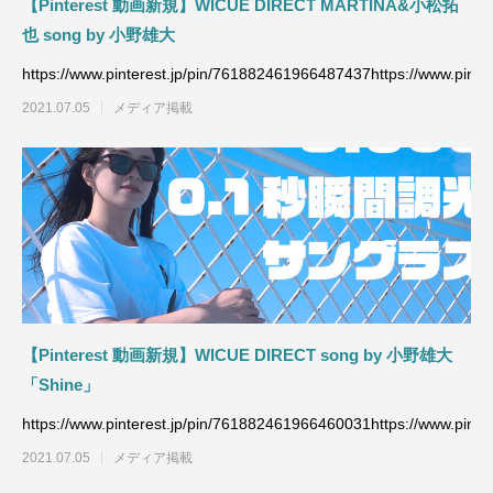
【Pinterest 動画新規】WICUE DIRECT MARTINA&小松拓
也 song by 小野雄大
https://www.pinterest.jp/pin/761882461966487437https://www.pinte
2021.07.05
メディア掲載
【Pinterest 動画新規】WICUE DIRECT song by 小野雄大
「Shine」
https://www.pinterest.jp/pin/761882461966460031https://www.pinte
2021.07.05
メディア掲載