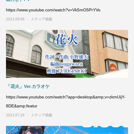
https://www.youtube.com/watch?v=Vk5mO5PrYVo
2021.09.08
メディア掲載
「花火」Ver.カラオケ
https://www.youtube.com/watch?app=desktop&amp;v=zkmUijY-
8DE&amp;featur
2021.07.29
メディア掲載